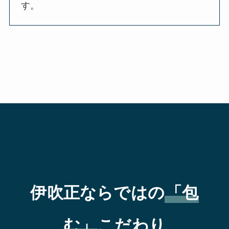
す。
伊吹正ならではの
「包
む」
こだわり