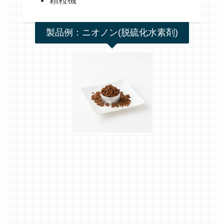
製品例：ニオノン(脱硫化水素剤)