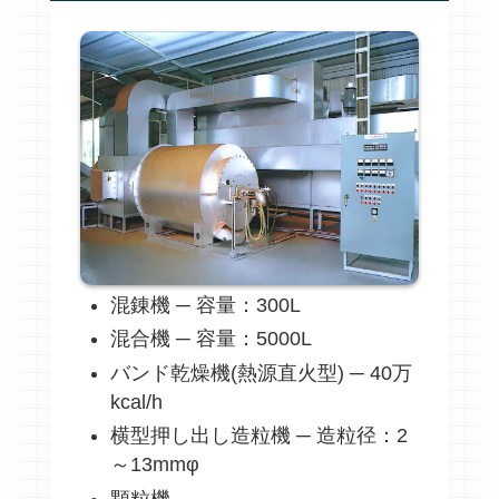
混錬機 ─ 容量：300L
混合機 ─ 容量：5000L
バンド乾燥機(熱源直火型) ─ 40万
kcal/h
横型押し出し造粒機 ─ 造粒径：2
～13mmφ
顆粒機