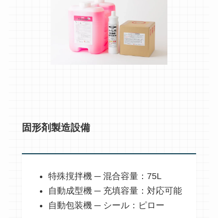
固形剤製造設備
特殊撹拌機 ─ 混合容量：75L
自動成型機 ─ 充填容量：対応可能
自動包装機 ─ シール：ピロー